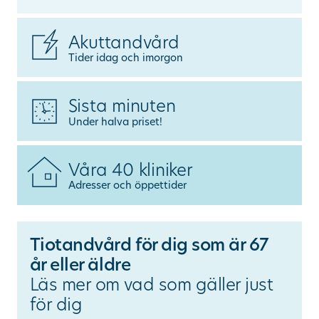
Ändra/avboka tid
Akuttandvård
Tider idag och imorgon
Sök
Sista minuten
Under halva priset!
other languages
Våra 40 kliniker
Adresser och öppettider
Tiotandvård för dig som är 67
år eller äldre
Läs mer om vad som gäller just
för dig