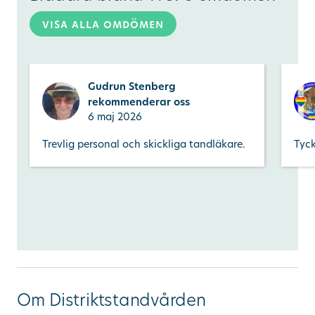
visa alla omdömen
Gudrun Stenberg
rekommenderar oss
6 maj 2026
Trevlig personal och skickliga tandläkare.
Tyck
Om Distriktstandvården