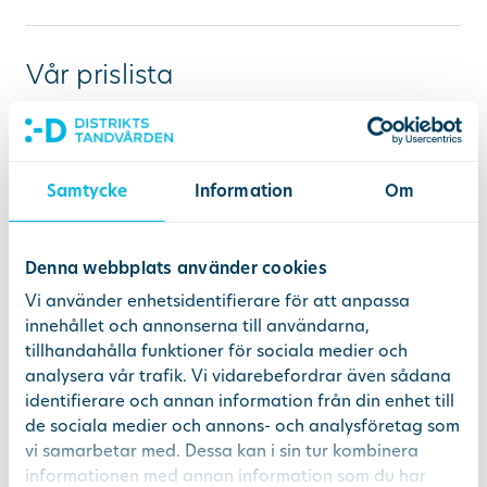
Vår prislista
Känner du oro inför ditt
Samtycke
Information
Om
tandläkarbesök?
Vi hjälper dig att känna dig lugn
Denna webbplats använder cookies
och trygg
Vi använder enhetsidentifierare för att anpassa
innehållet och annonserna till användarna,
läs mer
tillhandahålla funktioner för sociala medier och
analysera vår trafik. Vi vidarebefordrar även sådana
identifierare och annan information från din enhet till
de sociala medier och annons- och analysföretag som
vi samarbetar med. Dessa kan i sin tur kombinera
informationen med annan information som du har