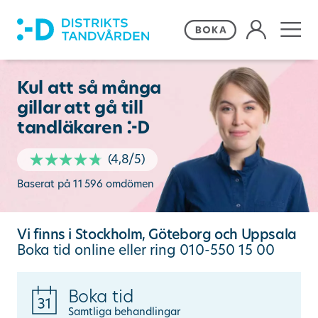
Våra behandlingar
Kul att så många
gillar att gå till
Frågor och svar
tandläkaren
•
Priser och erbjudanden
(
4,8
/5)
Baserat på
11 596
omdömen
Om Distriktstandvården
Vi finns i Stockholm, Göteborg och Uppsala
Boka tid online
eller ring
010-550 15 00
Kontakta oss
Boka tid
Remiss
Samtliga behandlingar