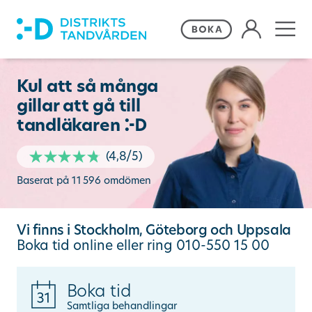
Våra behandlingar
Kul att så många
gillar att gå till
Frågor och svar
tandläkaren
•
Priser och erbjudanden
(
4,8
/5)
Baserat på
11 596
omdömen
Om Distriktstandvården
Vi finns i Stockholm, Göteborg och Uppsala
Boka tid online
eller ring
010-550 15 00
Kontakta oss
Boka tid
Remiss
Samtliga behandlingar