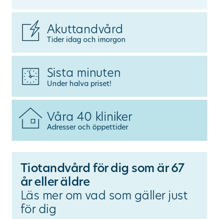
Ändra/avboka tid
Akuttandvård
Tider idag och imorgon
Sök
Sista minuten
Under halva priset!
other languages
Våra 40 kliniker
Adresser och öppettider
Tiotandvård för dig som är 67
år eller äldre
Läs mer om vad som gäller just
för dig