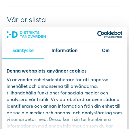
Vår prislista
Känner du oro inför ditt
Samtycke
Information
Om
tandläkarbesök?
Vi hjälper dig att känna dig lugn
Denna webbplats använder cookies
och trygg
Vi använder enhetsidentifierare för att anpassa
innehållet och annonserna till användarna,
läs mer
tillhandahålla funktioner för sociala medier och
analysera vår trafik. Vi vidarebefordrar även sådana
identifierare och annan information från din enhet till
de sociala medier och annons- och analysföretag som
vi samarbetar med. Dessa kan i sin tur kombinera
informationen med annan information som du har