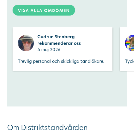
visa alla omdömen
Gudrun Stenberg
rekommenderar oss
6 maj 2026
Trevlig personal och skickliga tandläkare.
Tyck
Om Distriktstandvården