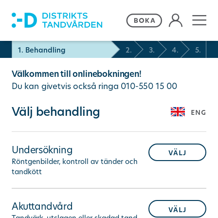
Våra behandlingar
1.
Behandling
2.
3.
4.
5.
Välkommen till onlinebokningen!
Frågor och svar
Du kan givetvis också ringa
010-550 15 00
Priser och erbjudanden
Välj behandling
eng
Om Distriktstandvården
Undersökning
välj
Röntgenbilder, kontroll av tänder och
tandkött
Kontakta oss
Akuttandvård
Remiss
välj
Tandvärk, utslagen eller skadad tand