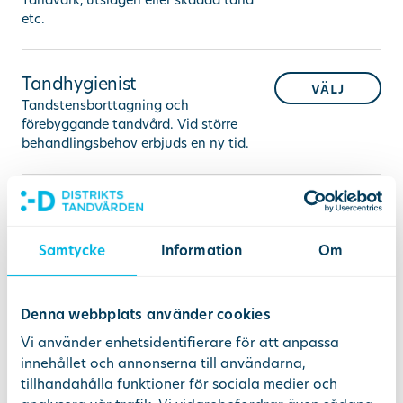
etc.
Ändra/avboka tid
Tandhygienist
välj
Sök
Tandstensborttagning och
förebyggande tandvård. Vid större
behandlingsbehov erbjuds en ny tid.
other languages
Estetisk tandvård
välj
Tandblekning, bygga på tand, implantat
etc.
Samtycke
Information
Om
Basundersökning inklusive
Denna webbplats använder cookies
välj
invisalignbedömning
Vi använder enhetsidentifierare för att anpassa
Behandlingsbeskrivning, förväntat
innehållet och annonserna till användarna,
resultat och kostnader för osynlig
tillhandahålla funktioner för sociala medier och
tandställning.