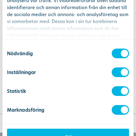
analysera vår trafik. Vi vidarebefordrar även sådana
identifierare och annan information från din enhet till
de sociala medier och annons- och analysföretag som
Övriga besvär
välj
vi samarbetar med. Dessa kan i sin tur kombinera
Alla typer av besvär som inte är akuta
informationen med annan information som du har
tillhandahållit eller som de har samlat in när du har
använt deras tjänster.
Samtyckesval
Pratar du helst inte svenska?
Nödvändig
Vi erbjuder tandvård på 25 språk inklusive svenska
Inställningar
Statistik
Marknadsföring
9.2.1.44-TUL
« tillbaka