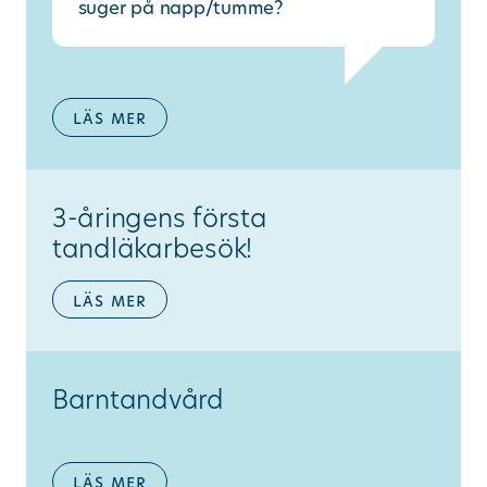
suger på napp/tumme?
läs mer
3-åringens första
tandläkarbesök!
läs mer
Barntandvård
läs mer