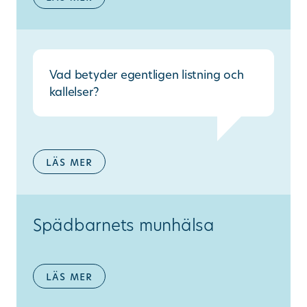
Vad betyder egentligen listning och
kallelser?
läs mer
Spädbarnets munhälsa
läs mer