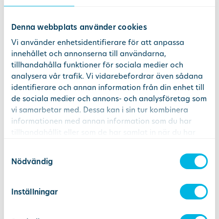
Sätt inte tillbaka tanden. Kontakta tandvården för att kontrollera att den permanenta tanden inte har skadats.
Denna webbplats använder cookies
Är det viktigt att ta hand om mjölktänder?
Vi använder enhetsidentifierare för att anpassa
innehållet och annonserna till användarna,
Ja, mjölktänder är viktiga för barnets tuggfunktion, talutveckling och för att permanenta tänder ska växa fram korrekt.
tillhandahålla funktioner för sociala medier och
analysera vår trafik. Vi vidarebefordrar även sådana
Kan mjölktänder få hål (karies)?
identifierare och annan information från din enhet till
de sociala medier och annons- och analysföretag som
Ja, mjölktänder kan drabbas av karies precis som permanenta tänder, vilket gör god munhygien extra viktig.
vi samarbetar med. Dessa kan i sin tur kombinera
När ska man kontakta tandläkare för
informationen med annan information som du har
tillhandahållit eller som de har samlat in när du har
barnets tänder?
använt deras tjänster.
Samtyckesval
Nödvändig
Kontakta tandläkare om barnet har ont, om tänderna inte utvecklas som förväntat eller vid skador på tänderna.
Inställningar
Boka tid online