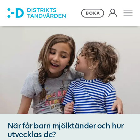
Våra behandlingar
Frågor och svar
Priser och erbjudanden
Om Distriktstandvården
Kontakta oss
När får barn mjölktänder och hur
Remiss
utvecklas de?