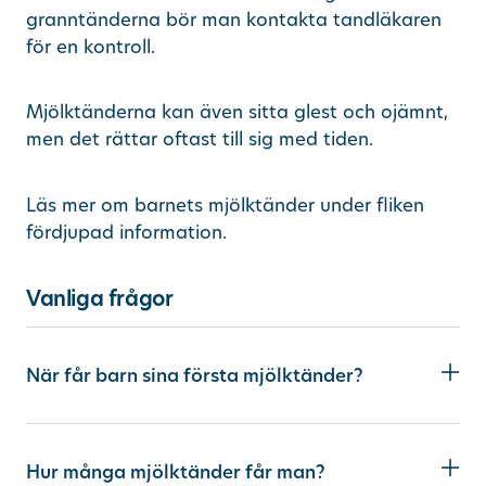
granntänderna bör man kontakta tandläkaren
för en kontroll.
Mjölktänderna kan även sitta glest och ojämnt,
men det rättar oftast till sig med tiden.
Läs mer om barnets mjölktänder under fliken
fördjupad information.
Vanliga frågor
När får barn sina första mjölktänder?
De första mjölktänderna brukar komma när barnet är mellan 6 och 12 månader gammalt. Det varierar dock från barn till barn.
Hur många mjölktänder får man?