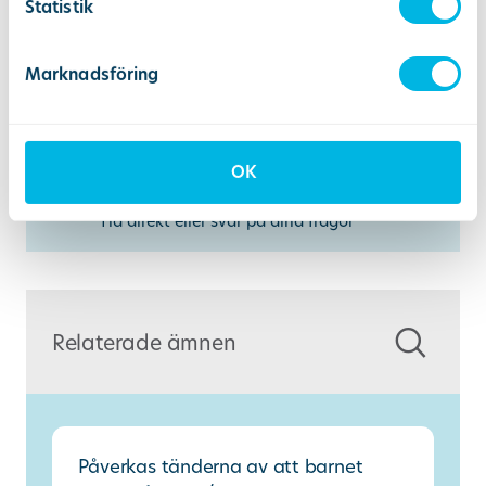
Välj en av våra 40 kliniker
Statistik
Marknadsföring
Lista dig/ditt barn
Så skickar vi kallelser framöver
OK
Ring oss på 010-550 15 00
Tid direkt eller svar på dina frågor
Relaterade ämnen
Påverkas tänderna av att barnet