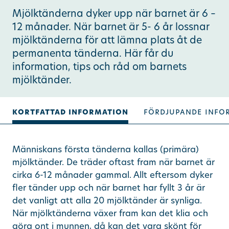
Mjölktänderna dyker upp när barnet är 6 –
Ändra/avboka tid
12 månader. När barnet är 5- 6 år lossnar
mjölktänderna för att lämna plats åt de
permanenta tänderna. Här får du
Sök
information, tips och råd om barnets
mjölktänder.
other languages
kortfattad information
fördjupande info
Människans första tänderna kallas (primära)
mjölktänder. De träder oftast fram när barnet är
cirka 6-12 månader gammal. Allt eftersom dyker
fler tänder upp och när barnet har fyllt 3 år är
det vanligt att alla 20 mjölktänder är synliga.
När mjölktänderna växer fram kan det klia och
göra ont i munnen, då kan det vara skönt för