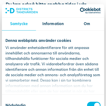
Du kan också hitta snabba tider i vår
onlinebokning:
boka en tid
Samtycke
Information
Om
Vanliga frågor
Denna webbplats använder cookies
Vi använder enhetsidentifierare för att anpassa
Vad ska man tänka på när ett barn slår ut en
innehållet och annonserna till användarna,
mjölktand?
tillhandahålla funktioner för sociala medier och
analysera vår trafik. Vi vidarebefordrar även sådana
identifierare och annan information från din enhet till
Det viktigaste är att inte sätta tillbaka mjölktanden igen, då kan vuxentanden som ligger under skadas. Du bör kontakta en tandläkare omgående som får undersöka tänderna direkt.
de sociala medier och annons- och analysföretag som
Vad gör man efter att en mjölktand slagits
vi samarbetar med. Dessa kan i sin tur kombinera
ut?
informationen med annan information som du har
tillhandahållit eller som de har samlat in när du har
använt deras tjänster.
Det finns inte så mycket att göra än att bara vänta tills vuxentanden träder fram. Det kan ta lite tid ibland men man ska inte oroa sig.
Samtyckesval
Nödvändig