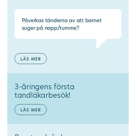
Påverkas tänderna av att barnet
suger på napp/tumme?
läs mer
3-åringens första
tandläkarbesök!
läs mer