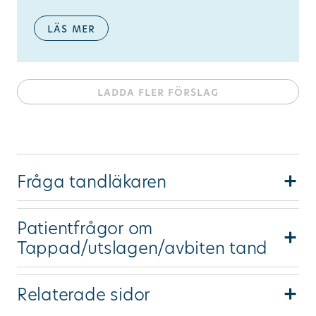
läs mer
ladda fler förslag
Fråga tandläkaren
Patientfrågor om
Undrar du över något du inte hittar svar på
Tappad/utslagen/avbiten tand
är du välkommen att ställa din fråga här.
Relaterade sidor