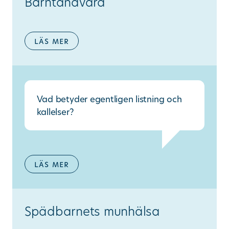
Barntandvård
läs mer
Vad betyder egentligen listning och
kallelser?
läs mer
Spädbarnets munhälsa