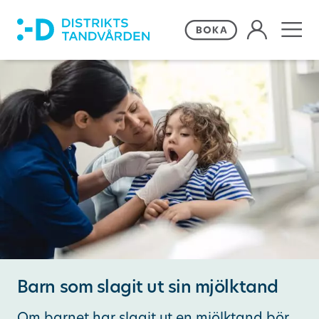
Våra behandlingar
Frågor och svar
Priser och erbjudanden
Om Distriktstandvården
Kontakta oss
Barn som slagit ut sin mjölktand
Remiss
Om barnet har slagit ut en mjölktand bör