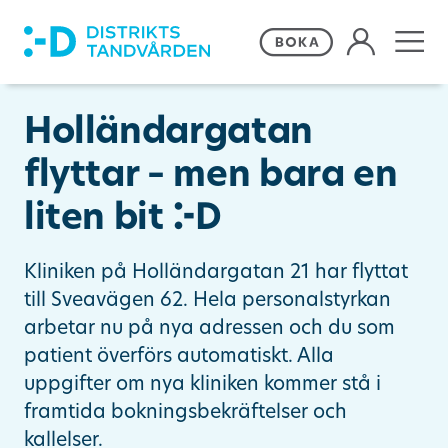
Våra behandlingar
Holländargatan
Frågor och svar
flyttar – men bara en
liten bit
•
Priser och erbjudanden
Kliniken på Holländargatan 21 har flyttat
Om Distriktstandvården
till Sveavägen 62. Hela personalstyrkan
arbetar nu på nya adressen och du som
patient överförs automatiskt. Alla
Kontakta oss
uppgifter om nya kliniken kommer stå i
framtida bokningsbekräftelser och
Remiss
kallelser.