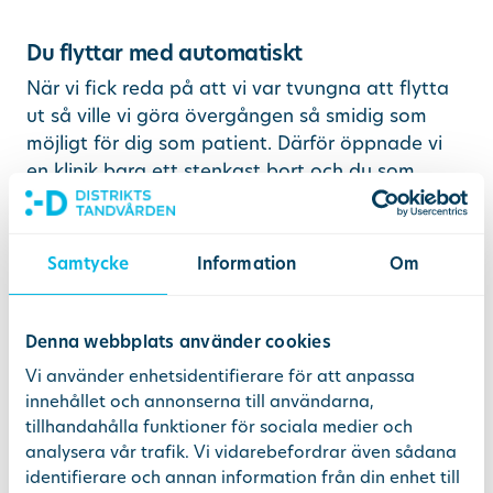
Du flyttar med automatiskt
När vi fick reda på att vi var tvungna att flytta
ut så ville vi göra övergången så smidig som
möjligt för dig som patient. Därför öppnade vi
en klinik bara ett stenkast bort och du som
patient följer med helt automatiskt – du behöver
inte göra någonting.
Samtycke
Information
Om
Har du en tid bokad
efter
17 maj?
Om du har fått en tid på Holländargatan som
Denna webbplats använder cookies
ligger efter 17 maj så ska du istället komma till
Vi använder enhetsidentifierare för att anpassa
kliniken på Sveavägen. Din tid finns självklart
innehållet och annonserna till användarna,
kvar. Du träffar samma team som vanligt.
tillhandahålla funktioner för sociala medier och
analysera vår trafik. Vi vidarebefordrar även sådana
Personalen flyttar med
identifierare och annan information från din enhet till