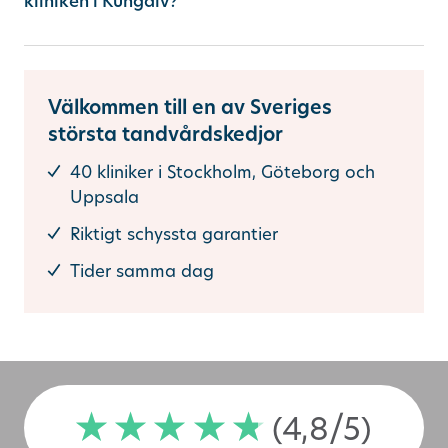
kliniken i Kungälv?
Precis som på alla våra kliniker kostar en undersökning 1200 kr i Kungälv. Anmäler du ditt intresse redan nu får du 500 kr i rabatt på första undersökningen. Med ditt allmänna tandvårdsbidrag kan kostnaden bli ännu lägre.
Välkommen till en av Sveriges
största tandvårdskedjor
40 kliniker i Stockholm, Göteborg och
Uppsala
Riktigt schyssta garantier
Tider samma dag
(4,8/5)