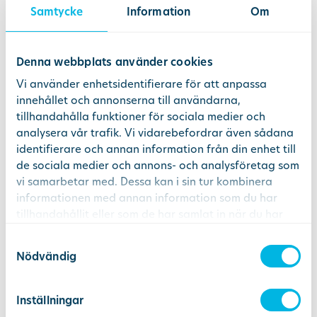
bli ännu lägre. Erbjudandet gäller om du
Samtycke
Information
Om
anmäler ditt intresse senast 30 september 2026.
Vi hör av oss till dig när vi öppnar.
Denna webbplats använder cookies
Det går bra att lägga till fler familjemedlemmar i
Vi använder enhetsidentifierare för att anpassa
formuläret, som då också får rabatten. Barn och
innehållet och annonserna till användarna,
ungdomar under 20 år besöker oss gratis.
tillhandahålla funktioner för sociala medier och
analysera vår trafik. Vi vidarebefordrar även sådana
Om Distriktstandvården
identifierare och annan information från din enhet till
Distriktstandvården har över 40 kliniker i
de sociala medier och annons- och analysföretag som
Stockholm, Göteborg och Uppsala. Hos oss får
vi samarbetar med. Dessa kan i sin tur kombinera
både barn och vuxna hjälp med allt från
informationen med annan information som du har
allmäntandvård och akuttandvård till estetiska
tillhandahållit eller som de har samlat in när du har
använt deras tjänster.
behandlingar. Inom verksamheten finns även två
Samtyckesval
specialistkliniker och en narkosverksamhet.
Nödvändig
Vanliga frågor
Inställningar