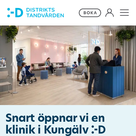
Våra behandlingar
Frågor och svar
Priser och erbjudanden
Om Distriktstandvården
Kontakta oss
Snart öppnar vi en
klinik i Kungälv
•
Remiss