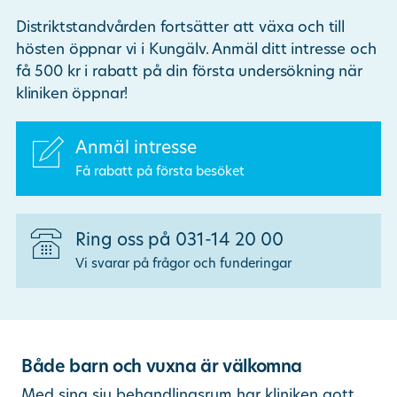
Distriktstandvården fortsätter att växa och till
Ändra/avboka tid
hösten öppnar vi i Kungälv. Anmäl ditt intresse och
få 500 kr i rabatt på din första undersökning när
kliniken öppnar!
Sök
Anmäl intresse
other languages
Få rabatt på första besöket
Ring oss på 031-14 20 00
Vi svarar på frågor och funderingar
Både barn och vuxna är välkomna
Med sina sju behandlingsrum har kliniken gott