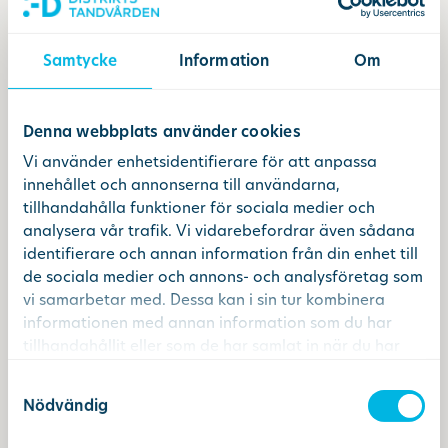
Ändra/avboka tid
Samtycke
Information
Om
Sök
Denna webbplats använder cookies
Vi använder enhetsidentifierare för att anpassa
other languages
innehållet och annonserna till användarna,
tillhandahålla funktioner för sociala medier och
analysera vår trafik. Vi vidarebefordrar även sådana
identifierare och annan information från din enhet till
de sociala medier och annons- och analysföretag som
vi samarbetar med. Dessa kan i sin tur kombinera
informationen med annan information som du har
tillhandahållit eller som de har samlat in när du har
använt deras tjänster.
Samtyckesval
Nödvändig