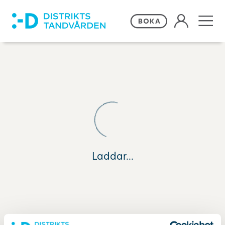
Våra behandlingar
Frågor och svar
Priser och erbjudanden
Om Distriktstandvården
Laddar...
Kontakta oss
Remiss