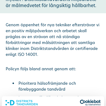
är målmedvetet för långsiktig hållbarhet.
Ändra/avboka tid
Genom öppenhet för nya tekniker eftersträvar vi
Sök
en positiv miljöpåverkan och arbetet skall
präglas av en strävan att nå ständiga
förbättringar med målsättningen att samtliga
other languages
kliniker inom Distriktstandvården är certifierade
enligt ISO 14001.
Policyn följs bland annat genom att:
Prioritera hälsofrämjande och
förebyggande tandvård
Leva upp till gällande lagar och
bestämmelser inom miljöområdet