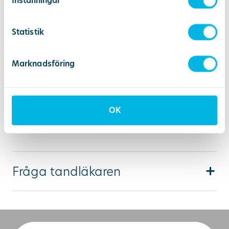
Miljöpolicy DTV 2023
Inställningar
(pdf, 488 KB)
Statistik
Marknadsföring
Relaterade ämnen
OK
Fråga tandläkaren
Undrar du över något du inte hittar svar på
är du välkommen att ställa din fråga här.