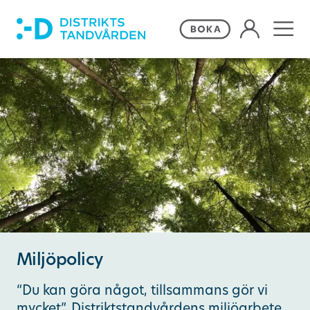
Våra behandlingar
Frågor och svar
Priser och erbjudanden
Om Distriktstandvården
Kontakta oss
Miljöpolicy
“Du kan göra något, tillsammans gör vi
Remiss
mycket”. Distriktstandvårdens miljöarbete