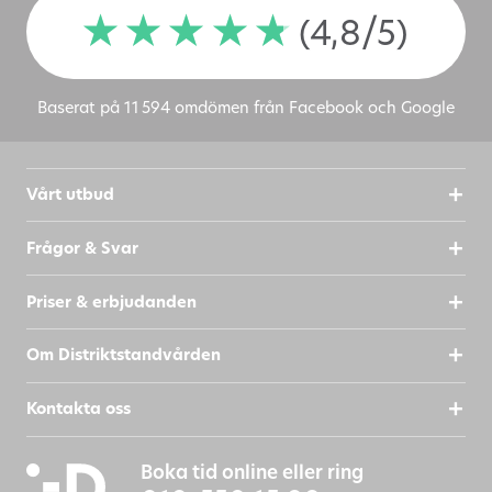
(4,8/5)
Baserat på 11 594 omdömen från Facebook och Google
Vårt utbud
Frågor & Svar
SKICKA FRÅGA
Priser & erbjudanden
Om Distriktstandvården
Vi förbehåller oss rätten att publicera din fråga
på vår webbsida. Vi visar aldrig ditt fullständiga
Kontakta oss
namn eller e-postadress.
Genom att skicka in formuläret godkänner du att
Boka tid online eller ring
Distriktstandvården behandlar dina