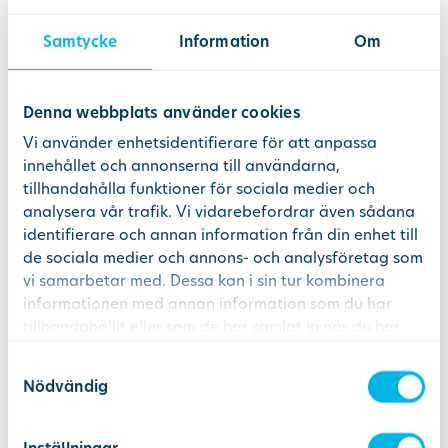
Använda teknik som ger positiv
Samtycke
Information
Om
miljöpåverkan
Minska vår energianvändning genom att
Denna webbplats använder cookies
hushålla med resurser och låta
kretsloppstänkande vara en naturlig del
Vi använder enhetsidentifierare för att anpassa
av verksamheten
innehållet och annonserna till användarna,
tillhandahålla funktioner för sociala medier och
Miljökrav ställs på leverantörer,
analysera vår trafik. Vi vidarebefordrar även sådana
intressenter och andra berörda parter
identifierare och annan information från din enhet till
som Distriktstandvården anlitar i
de sociala medier och annons- och analysföretag som
samband med inköp av varor och tjänster
vi samarbetar med. Dessa kan i sin tur kombinera
informationen med annan information som du har
tillhandahållit eller som de har samlat in när du har
Ta gärna del av hela vår miljöpolicy via länken
använt deras tjänster.
Samtyckesval
nedan:
Nödvändig