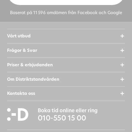
Hej framtida kollega
•
Baserat på 11 596 omdömen från Facebook och Google
Delbetala tandvården
SKICKA FRÅGA
Bosatt i ett annat land?
Vårt utbud
Vi förbehåller oss rätten att publicera din fråga
Frågor & Svar
på vår webbsida. Vi visar aldrig ditt fullständiga
namn eller e-postadress.
Priser & erbjudanden
Genom att skicka in formuläret godkänner du att
Om Distriktstandvården
Distriktstandvården behandlar dina
personuppgifter.
Kontakta oss
Läs mer
här
.
Boka tid online eller ring
010-550 15 00