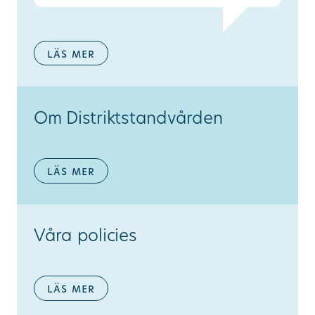
läs mer
Om Distriktstandvården
läs mer
Våra policies
läs mer