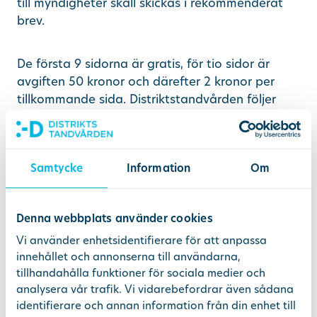
till myndigheter skall skickas i rekommenderat
brev.
De första 9 sidorna är gratis, för tio sidor är
avgiften 50 kronor och därefter 2 kronor per
tillkommande sida. Distriktstandvården följer
den prissättning som råder inom Stockholms
läns landsting.
Samtycke
Information
Om
Rättelse av journaluppgifter
Anser patient eller nära anhörig att en rättelse
av journaluppgifter skall ske krävs att den som
Denna webbplats använder cookies
är ansvarig för journalföringen är av samma
Vi använder enhetsidentifierare för att anpassa
åsikt. När patienten anser att journaluppgiften
innehållet och annonserna till användarna,
är missvisande eller oriktig skall dokumentering
tillhandahålla funktioner för sociala medier och
ske i patientjournalen.
analysera vår trafik. Vi vidarebefordrar även sådana
identifierare och annan information från din enhet till