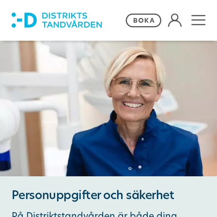
Våra behandlingar
Frågor och svar
Priser och erbjudanden
Om Distriktstandvården
Kontakta oss
Personuppgifter och säkerhet
Remiss
På Distriktstandvården är både dina