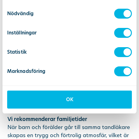
använt deras tjänster.
Samtyckesval
Nödvändig
Förebyggande tandvård
Förebyggande tandvård handlar om små, enkla
vanor som gör stor skillnad över tid:
Inställningar
Tandborstning morgon och kväll med
Statistik
fluortandkräm
Begränsat sockerintag
Marknadsföring
Regelbundna kontroller hos tandvården
Att prata om tänder och munhälsa redan
i förskoleåldern
OK
Vi rekommenderar familjetider
När barn och förälder går till samma tandläkare
skapas en trygg och förtrolig atmosfär, vilket är