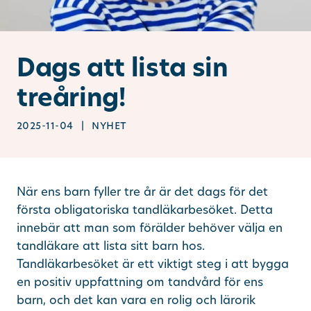
Ändra/avboka tid
Dags att lista sin
Sök
treåring!
2025-11-04 | nyhet
other languages
När ens barn fyller tre år är det dags för det
första obligatoriska tandläkarbesöket. Detta
innebär att man som förälder behöver välja en
tandläkare att lista sitt barn hos.
Tandläkarbesöket är ett viktigt steg i att bygga
en positiv uppfattning om tandvård för ens
barn, och det kan vara en rolig och lärorik