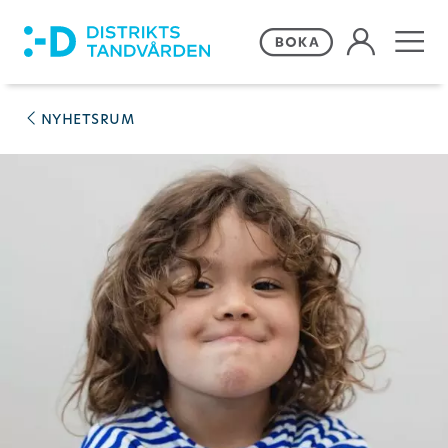
Våra behandlingar
nyhetsrum
Frågor och svar
Priser och erbjudanden
Om Distriktstandvården
Kontakta oss
Remiss