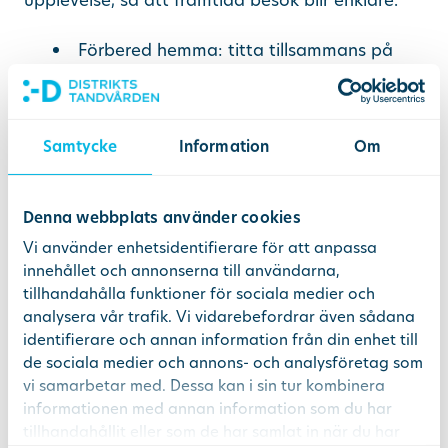
Förbered hemma: titta tillsammans på
bilder eller korta filmer (till exempel vår
egna film om hur det första
tandläkarbesöket går till :-D). Lek gärna
Samtycke
Information
Om
tandläkare och räkna tänder, och prata
på ett enkelt sätt om vad som kommer
hända
Denna webbplats använder cookies
Håll lugnet: barn märker om vuxna är
Vi använder enhetsidentifierare för att anpassa
stressade. Att föräldern är lugn hjälper
innehållet och annonserna till användarna,
barnet att känna sig trygg
tillhandahålla funktioner för sociala medier och
analysera vår trafik. Vi vidarebefordrar även sådana
Gör det roligt: personalen tar emot
identifierare och annan information från din enhet till
barnet i barnets egen takt. Besöket
de sociala medier och annons- och analysföretag som
handlar mest om att räkna tänder och få
vi samarbetar med. Dessa kan i sin tur kombinera
en liten leksak , det ska vara kul och
informationen med annan information som du har
lekfullt
tillhandahållit eller som de har samlat in när du har