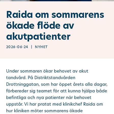
Ändra/avboka tid
Raida om sommarens
ökade flöde av
Sök
akutpatienter
other languages
2026-06-24 | nyhet
Under sommaren ökar behovet av akut
tandvård. På Distriktstandvården
Drottninggatan, som har öppet årets alla dagar,
förbereder sig teamet för att kunna hjälpa både
befintliga och nya patienter när behovet
uppstår. Vi har pratat med klinikchef Raida om
hur kliniken möter sommarens ökade