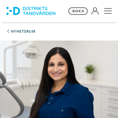
Våra behandlingar
nyhetsrum
Frågor och svar
Priser och erbjudanden
Om Distriktstandvården
Kontakta oss
Remiss