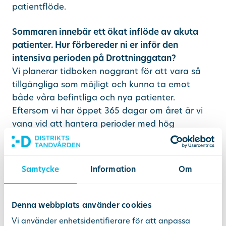
patientflöde.
Sommaren innebär ett ökat inflöde av akuta
patienter. Hur förbereder ni er inför den
intensiva perioden på Drottninggatan?
Vi planerar tidboken noggrant för att vara så
tillgängliga som möjligt och kunna ta emot
både våra befintliga och nya patienter.
Eftersom vi har öppet 365 dagar om året är vi
vana vid att hantera perioder med hög
belastning. Inför sommaren ser vi över
bemanning, resurser och rutiner för att
säkerställa att patienterna får snabb hjälp när
Samtycke
Information
Om
behovet uppstår.
Vilka typer av akuta besvär brukar ni möta
Denna webbplats använder cookies
oftast under sommarmånaderna?
Vi använder enhetsidentifierare för att anpassa