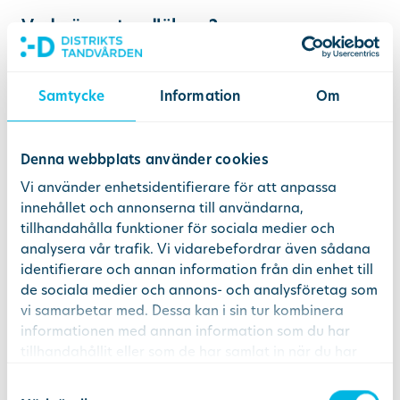
Vad gör en tandläkare?
En tandläkare ställer diagnoser och behandlar
skador och sjukdomar i tänderna, munhålan och
Samtycke
Information
Om
käken. Det kan till exempel röra sig om
tandlagningar eller kirurgiska behandlingar.
Legitimerade tandläkare får även skriva ut
Denna webbplats använder cookies
recept på vissa läkemedel som används i
Vi använder enhetsidentifierare för att anpassa
behandlingssyfte, såsom antibiotika och
innehållet och annonserna till användarna,
smärtstillande.
tillhandahålla funktioner för sociala medier och
analysera vår trafik. Vi vidarebefordrar även sådana
Vad gör en tandhygienist?
identifierare och annan information från din enhet till
Till skillnad från en tandläkare arbetar en
de sociala medier och annons- och analysföretag som
vi samarbetar med. Dessa kan i sin tur kombinera
tandhygienist främst förebyggande. De är
informationen med annan information som du har
experter på att utvärdera och ge dig råd om
tillhandahållit eller som de har samlat in när du har
munhygien, så kallad egenvård. Hygienister
använt deras tjänster.
utför inga större ingrepp utan arbetar främst
Samtyckesval