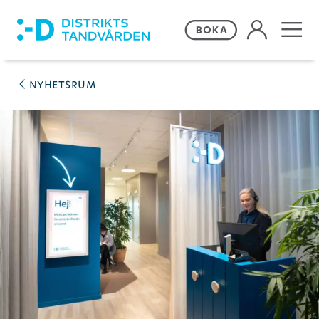
Våra behandlingar
nyhetsrum
Frågor och svar
Priser och erbjudanden
Om Distriktstandvården
Kontakta oss
Remiss