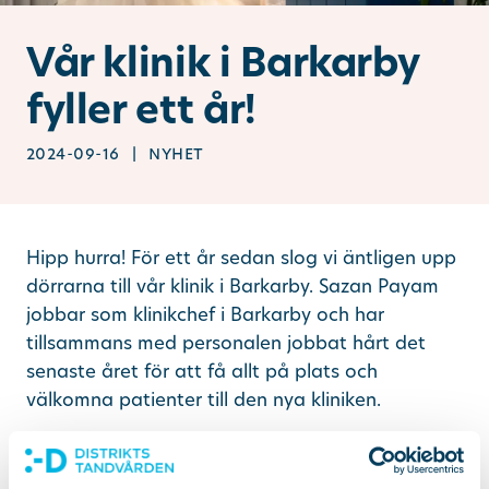
Ändra/avboka tid
Vår klinik i Barkarby
fyller ett år!
Sök
2024-09-16 | nyhet
other languages
Hipp hurra! För ett år sedan slog vi äntligen upp
dörrarna till vår klinik i Barkarby. Sazan Payam
jobbar som klinikchef i Barkarby och har
tillsammans med personalen jobbat hårt det
senaste året för att få allt på plats och
välkomna patienter till den nya kliniken.
Hur har det första året varit?
Det första året i Barkarby har varit både