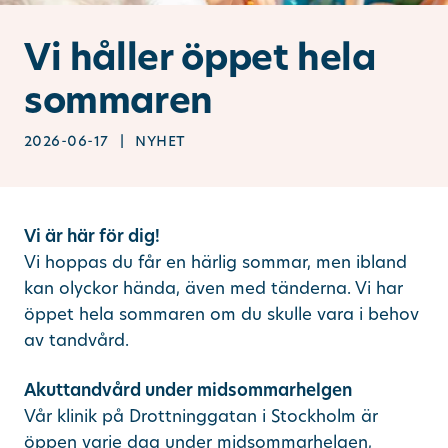
Ändra/avboka tid
Vi håller öppet hela
sommaren
Sök
2026-06-17 | nyhet
other languages
Vi är här för dig!
Vi hoppas du får en härlig sommar, men ibland
kan olyckor hända, även med tänderna. Vi har
öppet hela sommaren om du skulle vara i behov
av tandvård.
Akuttandvård under midsommarhelgen
Vår klinik på Drottninggatan i Stockholm är
öppen varje dag under midsommarhelgen,