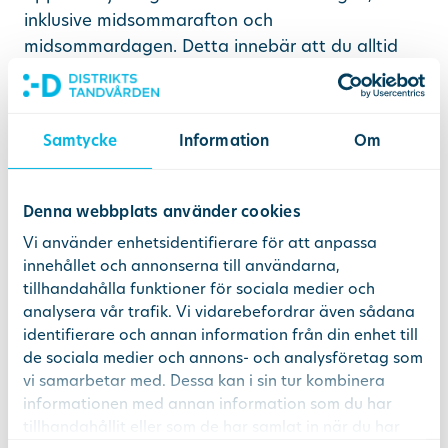
inklusive midsommarafton och
midsommardagen. Detta innebär att du alltid
har tillgång till akuttandvård om du skulle
behöva det.
Samtycke
Information
Om
Boka en akuttid här >>
Ta hand om dina tänder lite extra i sommar
Denna webbplats använder cookies
Under sommaren äter vi ofta lite mer godsaker
Vi använder enhetsidentifierare för att anpassa
än vanligt, kanske en somrig drink? Härligt,
innehållet och annonserna till användarna,
såklart! Men också en anledning att tänka lite
tillhandahålla funktioner för sociala medier och
extra på tänderna.
analysera vår trafik. Vi vidarebefordrar även sådana
identifierare och annan information från din enhet till
Här listar vi våra bästa tips för friska tänder i
de sociala medier och annons- och analysföretag som
sommar:
vi samarbetar med. Dessa kan i sin tur kombinera
informationen med annan information som du har
• Undvik att småäta – det är bäst för tänderna
tillhandahållit eller som de har samlat in när du har