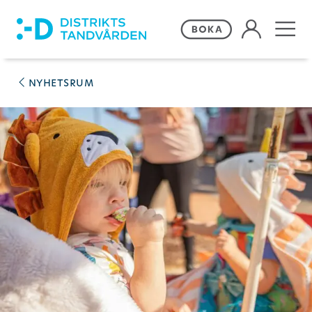
Våra behandlingar
nyhetsrum
Frågor och svar
Priser och erbjudanden
Om Distriktstandvården
Kontakta oss
Remiss