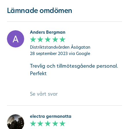
Lämnade omdömen
Ändra/avboka tid
Sök
Anders Bergman
Distriktstandvården Åsögatan
other languages
28 september 2023
via Google
Trevlig och tillmötesgående personal.
Perfekt
Se vårt svar
electra germanotta