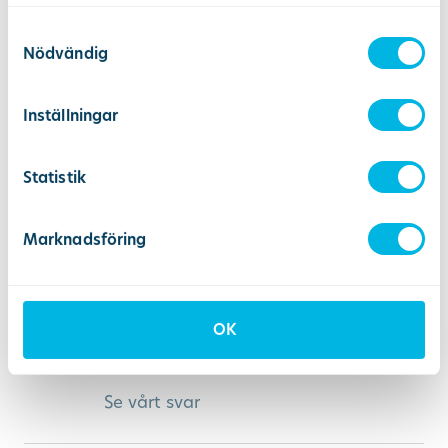
Esa Määttä
använt deras tjänster.
Samtyckesval
Nödvändig
Se vårt svar
Inställningar
cristina artiles
Statistik
Distriktstandvården Handen
21 september 2023
via Google
Marknadsföring
Alltid bra bemötande, hela familjen
går dit och skulle aldrig byta.
OK
Rekommenderar!
Se vårt svar