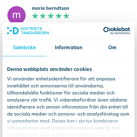
maria berndtson
Distriktstandvården Liljeholmen
22 september 2023
via Google
Mycket nöjd. Känner mig trygg
Samtycke
Information
Om
Se vårt svar
Denna webbplats använder cookies
Vi använder enhetsidentifierare för att anpassa
innehållet och annonserna till användarna,
esa määttä
tillhandahålla funktioner för sociala medier och
analysera vår trafik. Vi vidarebefordrar även sådana
Distriktstandvården Nykvarn
identifierare och annan information från din enhet till
21 september 2023
via Google
de sociala medier och annons- och analysföretag som
vi samarbetar med. Dessa kan i sin tur kombinera
Excellent och proffsigt.
informationen med annan information som du har
Mycket ödmjuka och förstående.
tillhandahållit eller som de har samlat in när du har