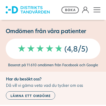
Våra behandlingar
Omdömen från våra patienter
Frågor och svar
(4,8/5)
Priser och erbjudanden
Baserat på 11 610 omdömen från Facebook och Google
Om Distriktstandvården
Har du besökt oss?
Kontakta oss
Då vill vi gärna veta vad du tycker om oss
lämna ett omdöme
Remiss