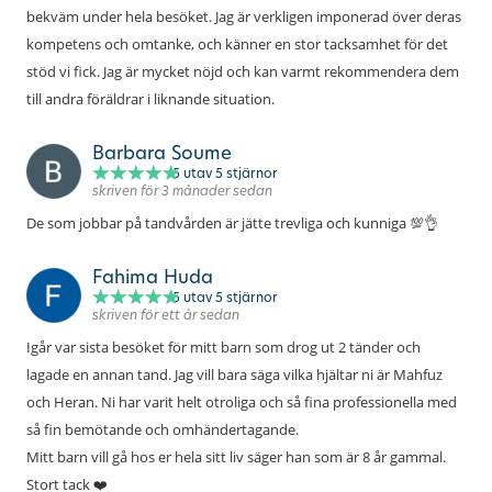
bekväm under hela besöket. Jag är verkligen imponerad över deras
kompetens och omtanke, och känner en stor tacksamhet för det
stöd vi fick. Jag är mycket nöjd och kan varmt rekommendera dem
till andra föräldrar i liknande situation.
Barbara Soume
5
utav 5 stjärnor
skriven för 3 månader sedan
De som jobbar på tandvården är jätte trevliga och kunniga 💯👌
Fahima Huda
5
utav 5 stjärnor
skriven för ett år sedan
Igår var sista besöket för mitt barn som drog ut 2 tänder och
lagade en annan tand. Jag vill bara säga vilka hjältar ni är Mahfuz
och Heran. Ni har varit helt otroliga och så fina professionella med
så fin bemötande och omhändertagande.
Mitt barn vill gå hos er hela sitt liv säger han som är 8 år gammal.
Stort tack ❤️