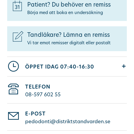
Patient? Du behöver en remiss
Ändra/avboka tid
Börja med att boka en undersökning
Sök
Tandläkare? Lämna en remiss
Vi tar emot remisser digitalt eller postalt
other languages
ÖPPET IDAG
07:40-16:30
TELEFON
08-597 602 55
E-POST
pedodonti@distriktstandvarden.se