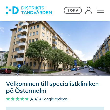
Våra behandlingar
Frågor och svar
Priser och erbjudanden
Om Distriktstandvården
Välkommen till specialistkliniken
Kontakta oss
på Östermalm
(4,8/5)
Google reviews
Remiss