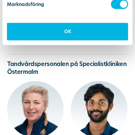
rotfyllning
tandblekning
Marknadsföring
tandimplantat
tandskenor
OK
ta bort tandsten
undersökning
Tandvårdspersonalen på Specialistkliniken
Östermalm