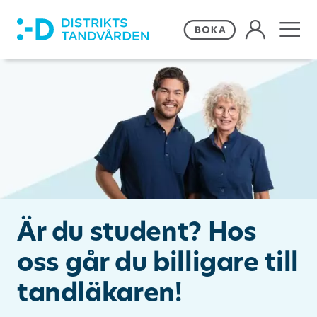
Våra behandlingar
Frågor och svar
Priser och erbjudanden
Om Distriktstandvården
Är du student? Hos
oss går du billigare till
Kontakta oss
tandläkaren!
Remiss