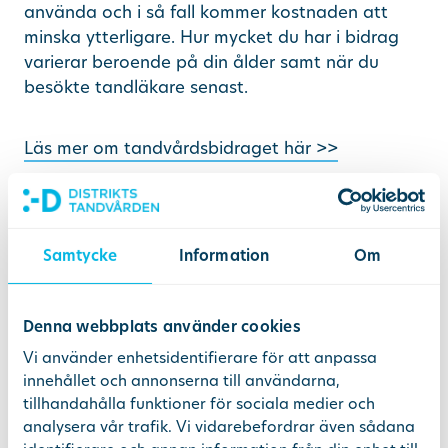
använda och i så fall kommer kostnaden att
minska ytterligare. Hur mycket du har i bidrag
varierar beroende på din ålder samt när du
besökte tandläkare senast.
Läs mer om tandvårdsbidraget här >>
Villkor och information
Samtycke
Information
Om
500 kronor rabatt på undersökning för
dig som har fyllt 20 år
Denna webbplats använder cookies
Du ska kunna uppvisa giltigt kort från
Vi använder enhetsidentifierare för att anpassa
Mecenat eller Studentkortet/STUK
innehållet och annonserna till användarna,
Gäller både nya och befintliga
tillhandahålla funktioner för sociala medier och
patienter
analysera vår trafik. Vi vidarebefordrar även sådana