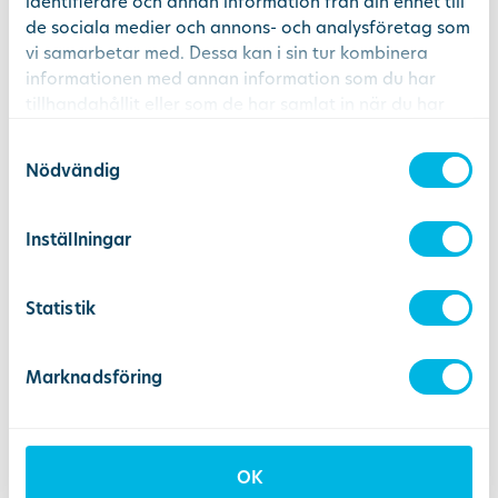
identifierare och annan information från din enhet till
Kan kombineras med det allmänna
de sociala medier och annons- och analysföretag som
tandvårdsbidraget samt vårt
vi samarbetar med. Dessa kan i sin tur kombinera
värvningsprogram “Bjud in en kompis”
informationen med annan information som du har
tillhandahållit eller som de har samlat in när du har
Kan ej kombineras med övriga
använt deras tjänster.
rabatter, erbjudanden eller Sista
Samtyckesval
minuten
Nödvändig
I basundersökningen ingår fyra
röntgenbilder, karies-, tandstens- och
Inställningar
tandlossningsdiagnos, noggrann titt
på tandkött, slemhinnor och tänder
Statistik
samt skötselråd och kostnadsförslag
för eventuell fortsatt behandling.
Marknadsföring
Patient ansvarar för att
uppmärksamma tandläkaren om att
de vill nyttja sitt erbjudande innan
faktura skapas eller betalning sker (vi
OK
kan inte korrigera rabatten i