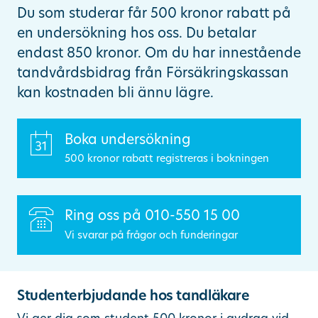
Du som studerar får 500 kronor rabatt på
Ändra/avboka tid
en undersökning hos oss. Du betalar
endast 850 kronor. Om du har innestående
tandvårdsbidrag från Försäkringskassan
Sök
kan kostnaden bli ännu lägre.
other languages
Boka undersökning
500 kronor rabatt registreras i bokningen
Ring oss på 010-550 15 00
Vi svarar på frågor och funderingar
Studenterbjudande hos tandläkare
Vi ger dig som student 500 kronor i avdrag vid